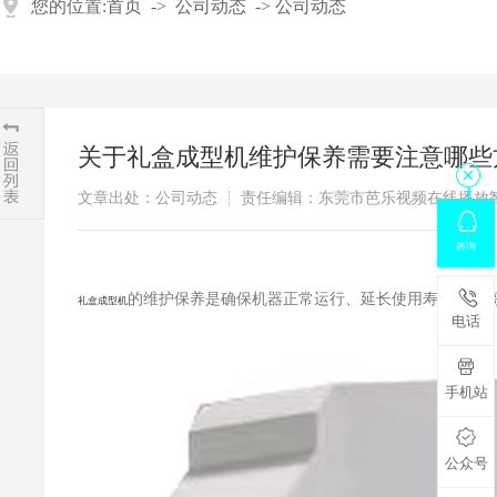
您的位置:
首页
->
公司动态
->
公司动态
关于礼盒成型机维护保养需要注意哪些方面

文章出处：公司动态
责任编辑：东莞市芭乐视频在线播

咨询

的维护保养是确保机器正常运行、延长使用寿命和提高生
礼盒成型机
电话

手机站

公众号