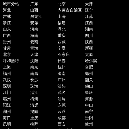
城市分站
广东
北京
天津
河北
山西
内蒙古自治区
辽宁
吉林
黑龙江
上海
江苏
浙江
安徽
福建
江西
山东
河南
湖北
湖南
广西
海南
重庆
四川
贵州
云南
西藏
陕西
甘肃
青海
宁夏
新疆
北京
天津
石家庄
太原
呼和浩特
沈阳
长春
哈尔滨
上海
南京
杭州
合肥
福州
南昌
济南
郑州
武汉
长沙
广州
韶关
深圳
珠海
汕头
佛山
江门
湛江
茂名
肇庆
惠州
梅州
汕尾
河源
阳江
清远
东莞
中山
潮州
揭阳
云浮
南宁
海口
重庆
成都
贵阳
昆明
拉萨
西安
兰州