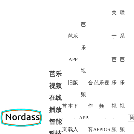
关
联
芭
芭乐
于
系
乐
APP
芭
芭
视
芭乐
旧版
合
芭乐视
乐
乐
视频
频
在线
首
本下
作
频
视
视
播放
APP
智能
页
载入
客
APPIOS
频
频
科技