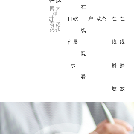
在
博大
精
口软
户
动态
在
在
进，
有诺
必达
线
件展
线
线
观
示
播
播
看
放
放
6寸8寸开炼机
单螺杆过滤性测试机
天地盖成型机
全自动贴铁片磁铁机
公司芭乐视频APPIOS
橡塑芭乐APP旧版本下载入口软件
公司简介
平板硫化机（压片机）
全自动贴角机
上糊视觉定位机
双螺杆造粒机
礼盒芭乐APP旧版本下载入口软件
行业资讯
合作伙伴
全自动V槽机
半圆冲孔机（手指位冲裁机）
2L5L密炼机
0.5L密炼机
智能集成
常见问题
视频中心
0.05L密炼机
单螺杆过滤仪
纸板钻孔机