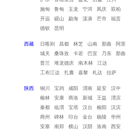
施甸
鲁甸
玉龙
宁洱
凤庆
双柏
开远
砚山
勐海
漾濞
芒市
福贡
德钦
昆明
西藏
日喀则
昌都
林芝
山南
那曲
阿里
城关
桑珠孜
卡若
巴宜
乃东
那曲
普兰
堆龙德庆
南木林
江达
工布江达
扎囊
嘉黎
札达
拉萨
陕西
铜川
宝鸡
咸阳
渭南
延安
汉中
榆林
安康
商洛
新城
王益
渭滨
秦都
临渭
宝塔
汉台
榆阳
汉滨
商州
碑林
印台
金台
杨陵
华州
安塞
南郑
横山
汉阴
洛南
西安