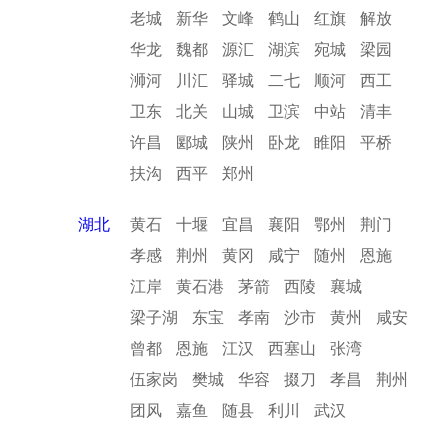
老城
新华
文峰
鹤山
红旗
解放
华龙
魏都
源汇
湖滨
宛城
梁园
浉河
川汇
驿城
二七
顺河
西工
卫东
北关
山城
卫滨
中站
清丰
许昌
郾城
陕州
卧龙
睢阳
平桥
扶沟
西平
郑州
湖北
黄石
十堰
宜昌
襄阳
鄂州
荆门
孝感
荆州
黄冈
咸宁
随州
恩施
江岸
黄石港
茅箭
西陵
襄城
梁子湖
东宝
孝南
沙市
黄州
咸安
曾都
恩施
江汉
西塞山
张湾
伍家岗
樊城
华容
掇刀
孝昌
荆州
团风
嘉鱼
随县
利川
武汉