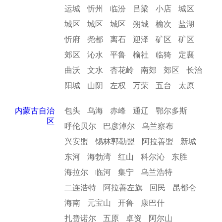
运城
忻州
临汾
吕梁
小店
城区
城区
城区
城区
朔城
榆次
盐湖
忻府
尧都
离石
迎泽
矿区
矿区
郊区
沁水
平鲁
榆社
临猗
定襄
曲沃
文水
杏花岭
南郊
郊区
长治
阳城
山阴
左权
万荣
五台
太原
内蒙古自治
包头
乌海
赤峰
通辽
鄂尔多斯
区
呼伦贝尔
巴彦淖尔
乌兰察布
兴安盟
锡林郭勒盟
阿拉善盟
新城
东河
海勃湾
红山
科尔沁
东胜
海拉尔
临河
集宁
乌兰浩特
二连浩特
阿拉善左旗
回民
昆都仑
海南
元宝山
开鲁
康巴什
扎赉诺尔
五原
卓资
阿尔山