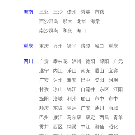
海南
三亚
三沙
儋州
秀英
市辖
西沙群岛
那大
龙华
海棠
南沙群岛
和庆
海口
重庆
重庆
万州
梁平
涪陵
城口
重庆
四川
自贡
攀枝花
泸州
德阳
绵阳
广元
遂宁
内江
乐山
南充
眉山
宜宾
广安
达州
雅安
巴中
资阳
阿坝
甘孜
凉山
锦江
自流井
东区
江阳
旌阳
涪城
利州
船山
市中
市中
顺庆
东坡
翠屏
广安
通川
雨城
巴州
雁江
马尔康
康定
西昌
青羊
贡井
西区
纳溪
中江
游仙
昭化