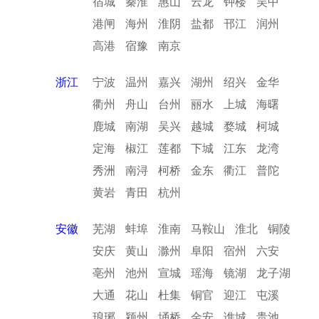
宿城
秦淮
惠山
云龙
钟楼
吴中
港闸
海州
淮阴
盐都
邗江
润州
高港
宿豫
南京
浙江
宁波
温州
嘉兴
湖州
绍兴
金华
衢州
舟山
台州
丽水
上城
海曙
鹿城
南湖
吴兴
越城
婺城
柯城
定海
椒江
莲都
下城
江东
龙湾
秀洲
南浔
柯桥
金东
衢江
普陀
黄岩
青田
杭州
安徽
芜湖
蚌埠
淮南
马鞍山
淮北
铜陵
安庆
黄山
滁州
阜阳
宿州
六安
亳州
池州
宣城
瑶海
镜湖
龙子湖
大通
花山
杜集
铜官
迎江
屯溪
琅琊
颍州
埇桥
金安
谯城
贵池