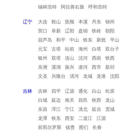
锡林浩特
阿拉善右旗
呼和浩特
辽宁
大连
鞍山
抚顺
本溪
丹东
锦州
营口
阜新
辽阳
盘锦
铁岭
朝阳
葫芦岛
和平
中山
铁东
新抚
平山
元宝
古塔
站前
海州
白塔
双台子
银州
双塔
连山
沈河
西岗
铁西
东洲
溪湖
振兴
凌河
西市
新邱
文圣
兴隆台
清河
龙城
龙港
沈阳
吉林
吉林
四平
辽源
通化
白山
松原
白城
延边
南关
昌邑
铁西
龙山
东昌
浑江
宁江
洮北
延吉
宽城
龙潭
铁东
西安
二道江
江源
前郭尔罗斯
镇赉
图们
长春