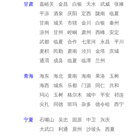
甘肃
嘉峪关
金昌
白银
天水
武威
张掖
平凉
酒泉
庆阳
定西
陇南
临夏
甘南
城关
市辖
金川
白银
秦州
凉州
甘州
崆峒
肃州
西峰
安定
武都
临夏
合作
七里河
永昌
平川
麦积
民勤
肃南
泾川
金塔
庆城
通渭
成县
临夏
临潭
兰州
青海
海东
海北
黄南
海南
果洛
玉树
海西
城东
乐都
门源
同仁
共和
玛沁
玉树
格尔木
城中
平安
祁连
尖扎
同德
班玛
杂多
德令哈
西宁
宁夏
石嘴山
吴忠
固原
中卫
兴庆
大武口
利通
原州
沙坡头
西夏