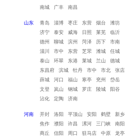
南城
广丰
南昌
山东
青岛
淄博
枣庄
东营
烟台
潍坊
济宁
泰安
威海
日照
莱芜
临沂
德州
聊城
滨州
菏泽
历下
市南
淄川
市中
东营
芝罘
潍城
任城
泰山
环翠
东港
莱城
兰山
德城
东昌府
滨城
牡丹
市中
市北
张店
薛城
河口
福山
寒亭
兖州
岱岳
文登
岚山
钢城
罗庄
陵城
阳谷
沾化
定陶
济南
河南
开封
洛阳
平顶山
安阳
鹤壁
新乡
焦作
濮阳
许昌
漯河
三门峡
南阳
商丘
信阳
周口
驻马店
中原
龙亭