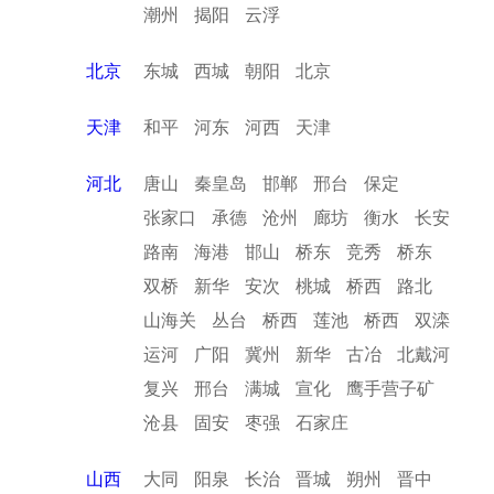
潮州
揭阳
云浮
北京
东城
西城
朝阳
北京
天津
和平
河东
河西
天津
河北
唐山
秦皇岛
邯郸
邢台
保定
张家口
承德
沧州
廊坊
衡水
长安
路南
海港
邯山
桥东
竞秀
桥东
双桥
新华
安次
桃城
桥西
路北
山海关
丛台
桥西
莲池
桥西
双滦
运河
广阳
冀州
新华
古冶
北戴河
复兴
邢台
满城
宣化
鹰手营子矿
沧县
固安
枣强
石家庄
山西
大同
阳泉
长治
晋城
朔州
晋中