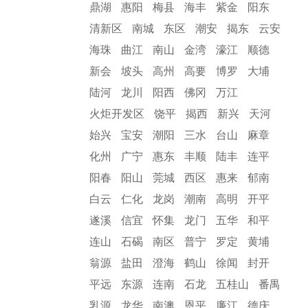
鼎湖
惠阳
梅县
海丰
紫金
阳东
清新区
南城
东区
潮安
揭东
云安
海珠
曲江
南山
金湾
濠江
顺德
新会
坡头
高州
高要
博罗
大埔
陆河
龙川
阳西
佛冈
万江
火炬开发区
饶平
揭西
新兴
天河
始兴
宝安
潮阳
三水
台山
麻章
化州
广宁
惠东
丰顺
陆丰
连平
阳春
阳山
莞城
西区
惠来
郁南
白云
仁化
龙岗
潮南
高明
开平
遂溪
信宜
怀集
龙门
五华
和平
连山
石碣
南区
普宁
罗定
黄埔
翁源
盐田
澄海
鹤山
徐闻
封开
平远
东源
连南
石龙
五桂山
番禺
乳源
龙华
南澳
恩平
廉江
德庆