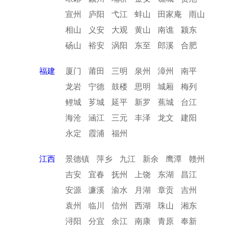
宣州
庐阳
弋江
蚌山
田家庵
雨山
相山
义安
大观
黄山
南谯
颍东
砀山
裕安
涡阳
东至
郎溪
合肥
福建
厦门
莆田
三明
泉州
漳州
南平
龙岩
宁德
鼓楼
思明
城厢
梅列
鲤城
芗城
延平
新罗
蕉城
台江
海沧
涵江
三元
丰泽
龙文
建阳
永定
霞浦
福州
江西
景德镇
萍乡
九江
新余
鹰潭
赣州
吉安
宜春
抚州
上饶
东湖
昌江
安源
濂溪
渝水
月湖
章贡
吉州
袁州
临川
信州
西湖
珠山
湘东
浔阳
分宜
余江
南康
青原
奉新