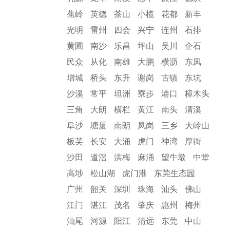
蕉岭
英德
茶山
小榄
花都
新丰
光明
雷州
四会
兴宁
连州
石排
黄圃
南沙
乐昌
坪山
吴川
企石
民众
从化
南雄
大鹏
横沥
东凤
增城
桥头
东升
谢岗
古镇
东坑
沙溪
常平
坦洲
寮步
港口
樟木头
三角
大朗
横栏
黄江
南头
清溪
阜沙
塘厦
南朗
凤岗
三乡
大岭山
板芙
长安
大涌
虎门
神湾
厚街
沙田
道滘
洪梅
麻涌
望牛墩
中堂
高埗
松山湖
虎门港
东莞生态园
广州
韶关
深圳
珠海
汕头
佛山
江门
湛江
茂名
肇庆
惠州
梅州
汕尾
河源
阳江
清远
东莞
中山