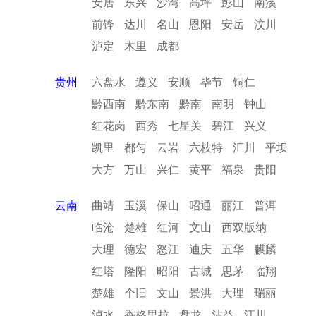
安居
东兴
沙湾
高坪
彭山
南溪
前锋
达川
名山
恩阳
安岳
汶川
泸定
木里
成都
贵州
六盘水
遵义
安顺
毕节
铜仁
黔西南
黔东南
黔南
南明
钟山
红花岗
西秀
七星关
碧江
兴义
凯里
都匀
云岩
六枝特
汇川
平坝
大方
万山
兴仁
黄平
福泉
贵阳
云南
曲靖
玉溪
保山
昭通
丽江
普洱
临沧
楚雄
红河
文山
西双版纳
大理
德宏
怒江
迪庆
五华
麒麟
红塔
隆阳
昭阳
古城
思茅
临翔
楚雄
个旧
文山
景洪
大理
瑞丽
泸水
香格里拉
盘龙
沾益
江川