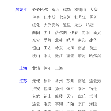
黑龙江
齐齐哈尔
鸡西
鹤岗
双鸭山
大庆
伊春
佳木斯
七台河
牡丹江
黑河
绥化
大兴安岭
道里
龙沙
鸡冠
向阳
尖山
萨尔图
伊春
向阳
新兴
东安
爱辉
北林
呼玛
南岗
建华
恒山
工农
岭东
龙凤
南岔
前进
桃山
阳明
嫩江
望奎
塔河
哈尔滨
上海
黄浦
徐汇
上海
江苏
无锡
徐州
常州
苏州
南通
连云港
淮安
盐城
扬州
镇江
泰州
宿迁
玄武
锡山
鼓楼
天宁
虎丘
崇川
连云
淮安
亭湖
广陵
京口
海陵