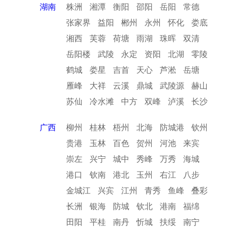
湖南
株洲
湘潭
衡阳
邵阳
岳阳
常德
张家界
益阳
郴州
永州
怀化
娄底
湘西
芙蓉
荷塘
雨湖
珠晖
双清
岳阳楼
武陵
永定
资阳
北湖
零陵
鹤城
娄星
吉首
天心
芦淞
岳塘
雁峰
大祥
云溪
鼎城
武陵源
赫山
苏仙
冷水滩
中方
双峰
泸溪
长沙
广西
柳州
桂林
梧州
北海
防城港
钦州
贵港
玉林
百色
贺州
河池
来宾
崇左
兴宁
城中
秀峰
万秀
海城
港口
钦南
港北
玉州
右江
八步
金城江
兴宾
江州
青秀
鱼峰
叠彩
长洲
银海
防城
钦北
港南
福绵
田阳
平桂
南丹
忻城
扶绥
南宁