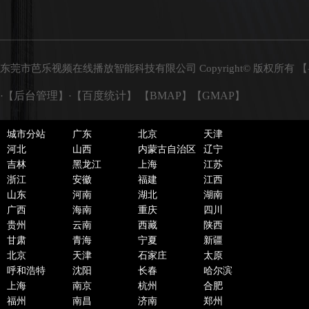
东莞市芭乐视频在线播放智能科技有限公司 Copyright© 版权所有 【
后台管理
百度统计
BMAP
GMAP
·【
】·【
】 【
】【
】
城市分站
广东
北京
天津
河北
山西
内蒙古自治区
辽宁
吉林
黑龙江
上海
江苏
浙江
安徽
福建
江西
山东
河南
湖北
湖南
广西
海南
重庆
四川
贵州
云南
西藏
陕西
甘肃
青海
宁夏
新疆
北京
天津
石家庄
太原
呼和浩特
沈阳
长春
哈尔滨
上海
南京
杭州
合肥
福州
南昌
济南
郑州