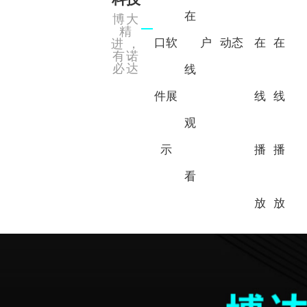
在
博大
精
口软
户
动态
在
在
进，
有诺
必达
线
件展
线
线
观
示
播
播
看
放
放
6寸8寸开炼机
单螺杆过滤性测试机
天地盖成型机
全自动贴铁片磁铁机
公司芭乐视频APPIOS
橡塑芭乐APP旧版本下载入口软件
公司简介
平板硫化机（压片机）
全自动贴角机
上糊视觉定位机
双螺杆造粒机
礼盒芭乐APP旧版本下载入口软件
行业资讯
合作伙伴
全自动V槽机
半圆冲孔机（手指位冲裁机）
2L5L密炼机
0.5L密炼机
智能集成
常见问题
视频中心
0.05L密炼机
单螺杆过滤仪
纸板钻孔机